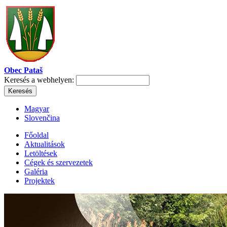
Obec Pataš
Keresés a webhelyen:
Magyar
Slovenčina
Főoldal
Aktualitások
Letöltések
Cégek és szervezetek
Galéria
Projektek