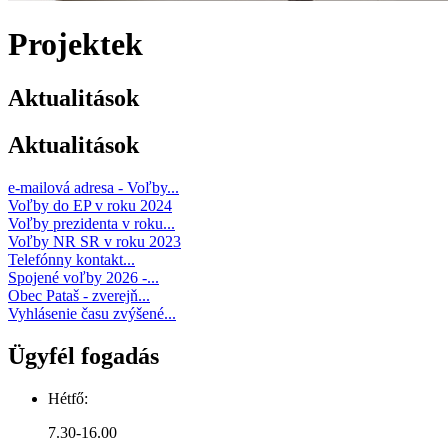
Projektek
Aktualitások
Aktualitások
e-mailová adresa - Voľby...
Voľby do EP v roku 2024
Voľby prezidenta v roku...
Voľby NR SR v roku 2023
Telefónny kontakt...
Spojené voľby 2026 -...
Obec Pataš - zverejň...
Vyhlásenie času zvýšené...
Ügyfél fogadás
Hétfő:
7.30-16.00