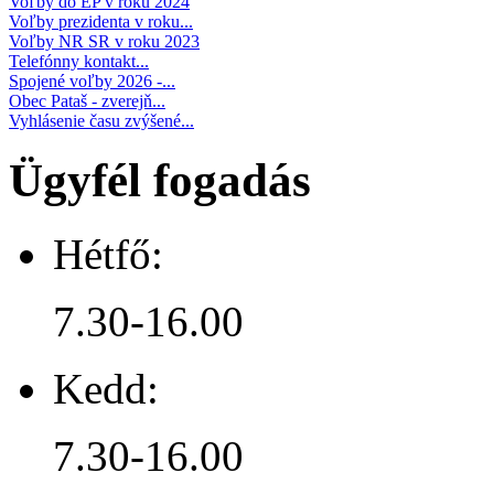
Voľby do EP v roku 2024
Voľby prezidenta v roku...
Voľby NR SR v roku 2023
Telefónny kontakt...
Spojené voľby 2026 -...
Obec Pataš - zverejň...
Vyhlásenie času zvýšené...
Ügyfél fogadás
Hétfő:
7.30-16.00
Kedd:
7.30-16.00