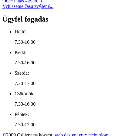
Obec Pataš - zverejň...
Vyhlásenie času zvýšené...
Ügyfél fogadás
Hétfő:
7.30-16.00
Kedd:
7.30-16.00
Szerda:
7.30-17.00
Csütörtök:
7.30-16.00
Péntek:
7.30-12.00
©
2009 Csilizpatas község.
web design
:
epix technology