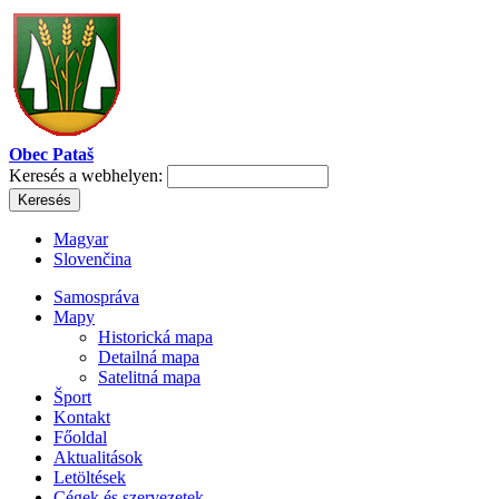
Obec Pataš
Keresés a webhelyen:
Magyar
Slovenčina
Samospráva
Mapy
Historická mapa
Detailná mapa
Satelitná mapa
Šport
Kontakt
Főoldal
Aktualitások
Letöltések
Cégek és szervezetek