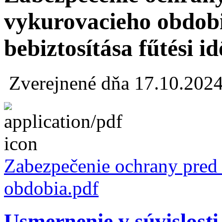
vykurovacieho obdob
bebiztosítása fűtési 
Zverejnené dňa 17.10.202
Zabezpečenie ochrany pred
obdobia.pdf
Usmernenie v súvislosti