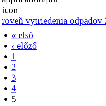
roveň vytriedenia odpadov
« első
‹ előző
1
2
3
4
5