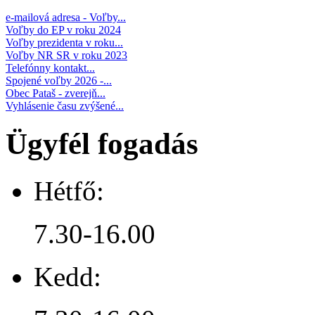
e-mailová adresa - Voľby...
Voľby do EP v roku 2024
Voľby prezidenta v roku...
Voľby NR SR v roku 2023
Telefónny kontakt...
Spojené voľby 2026 -...
Obec Pataš - zverejň...
Vyhlásenie času zvýšené...
Ügyfél fogadás
Hétfő:
7.30-16.00
Kedd: