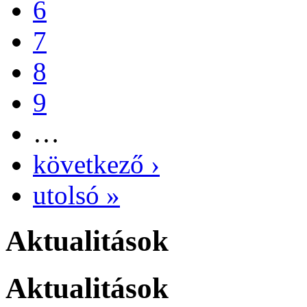
6
7
8
9
…
következő ›
utolsó »
Aktualitások
Aktualitások