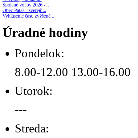
Spojené voľby 2026 -...
Obec Pataš - zverejň...
Vyhlásenie času zvýšené...
Úradné hodiny
Pondelok:
8.00-12.00 13.00-16.00
Utorok:
---
Streda: