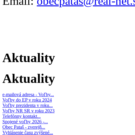
Email:
obecpatas@real-net.
Aktuality
Aktuality
e-mailová adresa - Voľby...
Voľby do EP v roku 2024
Voľby prezidenta v roku...
Voľby NR SR v roku 2023
Telefónny kontakt...
Spojené voľby 2026 -...
Obec Pataš - zverejň...
Vyhlásenie času zvýšené...