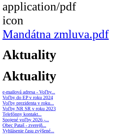
Mandátna zmluva.pdf
Aktuality
Aktuality
e-mailová adresa - Voľby...
Voľby do EP v roku 2024
Voľby prezidenta v roku...
Voľby NR SR v roku 2023
Telefónny kontakt...
Spojené voľby 2026 -...
Obec Pataš - zverejň...
Vyhlásenie času zvýšené...