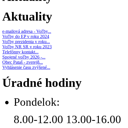
Aktuality
e-mailová adresa - Voľby...
Voľby do EP v roku 2024
Voľby prezidenta v roku...
Voľby NR SR v roku 2023
Telefónny kontakt...
Spojené voľby 2026 -...
Obec Pataš - zverejň...
Vyhlásenie času zvýšené...
Úradné hodiny
Pondelok:
8.00-12.00 13.00-16.00