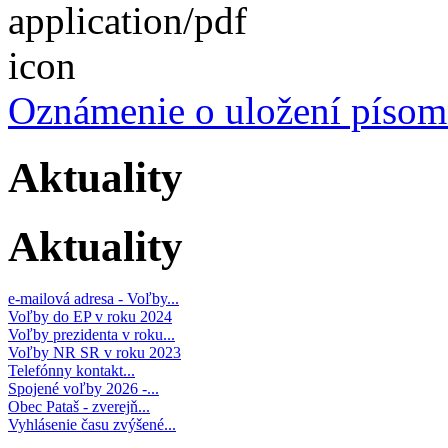
Oznámenie o uložení písom
Aktuality
Aktuality
e-mailová adresa - Voľby...
Voľby do EP v roku 2024
Voľby prezidenta v roku...
Voľby NR SR v roku 2023
Telefónny kontakt...
Spojené voľby 2026 -...
Obec Pataš - zverejň...
Vyhlásenie času zvýšené...