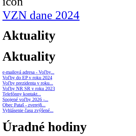
VZN dane 2024
Aktuality
Aktuality
e-mailová adresa - Voľby...
Voľby do EP v roku 2024
Voľby prezidenta v roku...
Voľby NR SR v roku 2023
Telefónny kontakt...
Spojené voľby 2026 -...
Obec Pataš - zverejň...
Vyhlásenie času zvýšené...
Úradné hodiny