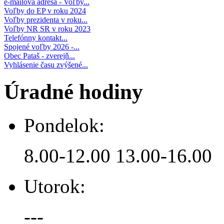
e-mailová adresa - Voľby...
Voľby do EP v roku 2024
Voľby prezidenta v roku...
Voľby NR SR v roku 2023
Telefónny kontakt...
Spojené voľby 2026 -...
Obec Pataš - zverejň...
Vyhlásenie času zvýšené...
Úradné hodiny
Pondelok:
8.00-12.00 13.00-16.00
Utorok:
---