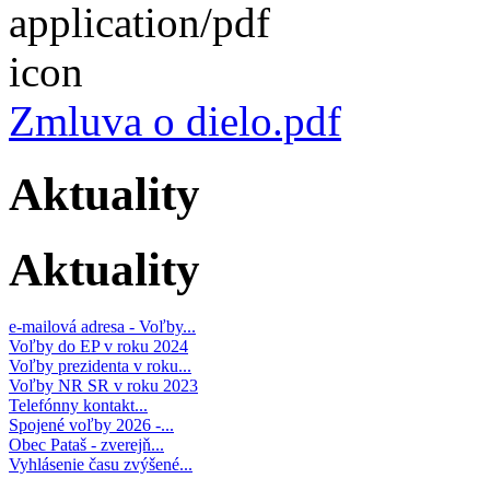
Zmluva o dielo.pdf
Aktuality
Aktuality
e-mailová adresa - Voľby...
Voľby do EP v roku 2024
Voľby prezidenta v roku...
Voľby NR SR v roku 2023
Telefónny kontakt...
Spojené voľby 2026 -...
Obec Pataš - zverejň...
Vyhlásenie času zvýšené...