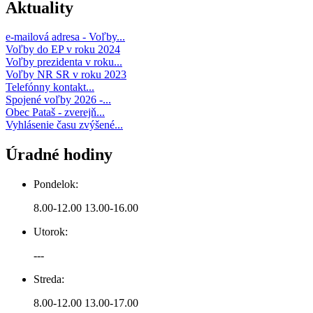
Aktuality
e-mailová adresa - Voľby...
Voľby do EP v roku 2024
Voľby prezidenta v roku...
Voľby NR SR v roku 2023
Telefónny kontakt...
Spojené voľby 2026 -...
Obec Pataš - zverejň...
Vyhlásenie času zvýšené...
Úradné hodiny
Pondelok:
8.00-12.00 13.00-16.00
Utorok:
---
Streda:
8.00-12.00 13.00-17.00