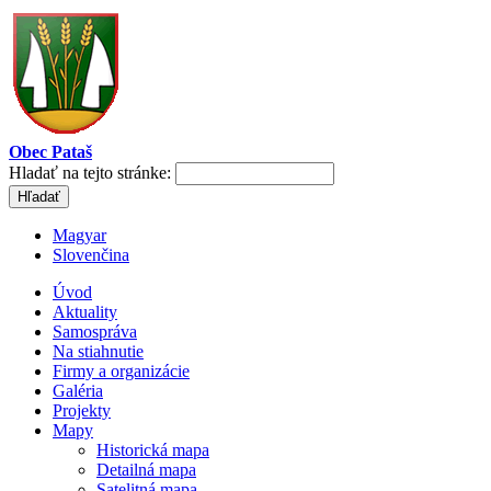
Obec Pataš
Hladať na tejto stránke:
Magyar
Slovenčina
Úvod
Aktuality
Samospráva
Na stiahnutie
Firmy a organizácie
Galéria
Projekty
Mapy
Historická mapa
Detailná mapa
Satelitná mapa