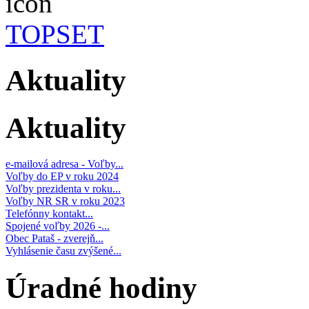
TOPSET
Aktuality
Aktuality
e-mailová adresa - Voľby...
Voľby do EP v roku 2024
Voľby prezidenta v roku...
Voľby NR SR v roku 2023
Telefónny kontakt...
Spojené voľby 2026 -...
Obec Pataš - zverejň...
Vyhlásenie času zvýšené...
Úradné hodiny