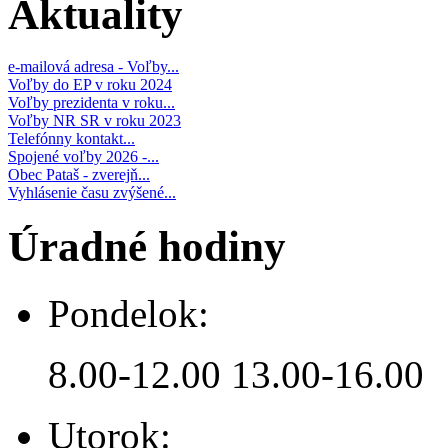
Aktuality
e-mailová adresa - Voľby...
Voľby do EP v roku 2024
Voľby prezidenta v roku...
Voľby NR SR v roku 2023
Telefónny kontakt...
Spojené voľby 2026 -...
Obec Pataš - zverejň...
Vyhlásenie času zvýšené...
Úradné hodiny
Pondelok:
8.00-12.00 13.00-16.00
Utorok: