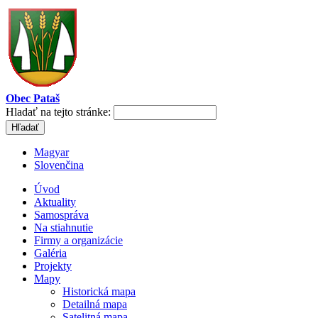
Obec Pataš
Hladať na tejto stránke:
Magyar
Slovenčina
Úvod
Aktuality
Samospráva
Na stiahnutie
Firmy a organizácie
Galéria
Projekty
Mapy
Historická mapa
Detailná mapa
Satelitná mapa