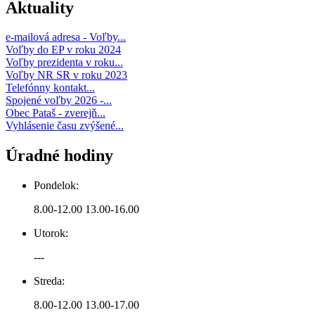
Aktuality
e-mailová adresa - Voľby...
Voľby do EP v roku 2024
Voľby prezidenta v roku...
Voľby NR SR v roku 2023
Telefónny kontakt...
Spojené voľby 2026 -...
Obec Pataš - zverejň...
Vyhlásenie času zvýšené...
Úradné hodiny
Pondelok:
8.00-12.00 13.00-16.00
Utorok:
---
Streda:
8.00-12.00 13.00-17.00